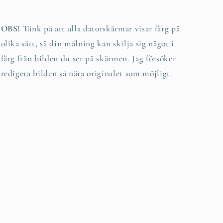
OBS!
Tänk på att alla datorskärmar visar färg på
olika sätt, så din målning kan skilja sig något i
färg från bilden du ser på skärmen. Jag försöker
redigera bilden så nära originalet som möjligt.