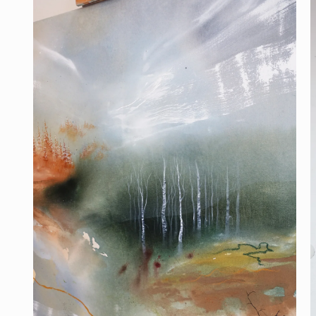
i
modalfönster