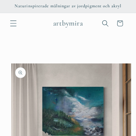
vidare
Naturinspirerade målningar av jordpigment och akryl
till
innehåll
artbymira
Varukorg
å vidare till
roduktinformation